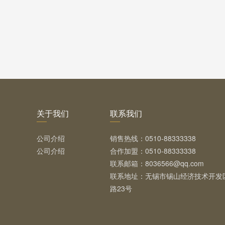
关于我们
联系我们
公司介绍
销售热线：0510-88333338
公司介绍
合作加盟：0510-88333338
联系邮箱：8036566@qq.com
联系地址：无锡市锡山经济技术开发
路23号