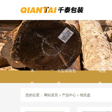
木
大型现场包
电缆
板
装
盘
您的位置：
网站首页
>
产品中心
>
纸托盘