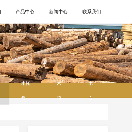
们
产品中心
新闻中心
联系我们
木托
木
木
盘
箱
方