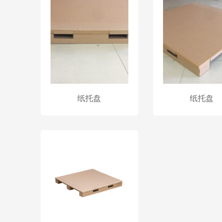
纸托盘
纸托盘