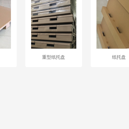
重型纸托盘
纸托盘