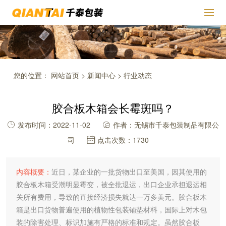
您的位置：
网站首页
>
新闻中心
>
行业动态
胶合板木箱会长霉斑吗？
发布时间：2022-11-02
作者：无锡市千泰包装制品有限公
司
点击次数：1730
内容概要：
近日，某企业的一批货物出口至美国，因其使用的
胶合板木箱受潮明显霉变，被全批退运，出口企业承担退运相
关所有费用，导致的直接经济损失就达一万多美元。胶合板木
箱是出口货物普遍使用的植物性包装铺垫材料，国际上对木包
装的除害处理、标识加施有严格的标准和规定。虽然胶合板